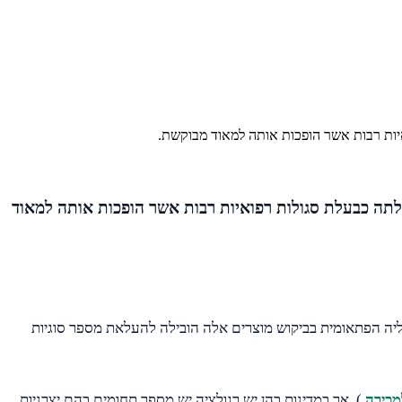
פופולריות של CBD, תרכובת טבעית שמקורה בצמח ונתגלתה כבעלת סגולות רפואיות רבות אשר הופכות אותה למאוד
אשר גילגלה 1.1 מיליארד דולרים ב 2018, צפוייה לגדול ביותר מפי שניים לסכום משוער של 2.6 מיליארד דולרים עד 2022. העליה הפתאומית בביקוש מוצרים אלה הובילה להעלאת מספר סוגיות
). אך במדינות בהן יש רגולציה יש מספר תחומים בהם יצרניות