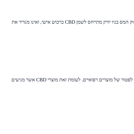
אין חוקים רשמיים להסדרת שמן הCBD באופן ספציפי. המוצר כרגע זמין לצרכן בחנויות רבות, בתחנות דלק וכמו כן ניתן גם להזמינו באינטרנט. חוק המס בניו יורק מתייחס לשמן CBD כרכוש אישי, ואינו מגדיר את
מדינת קליפורניה קובעת בצורה מובהקת מס של 15% על מוצרי CBD המכילים קנאביס. המס הזה מוטל על כל מוצרי הקנאביס מלבד אלה שזכו לפטור של מוצרים רפואיים. לעומת זאת מוצרי CBD אשר מגיעים