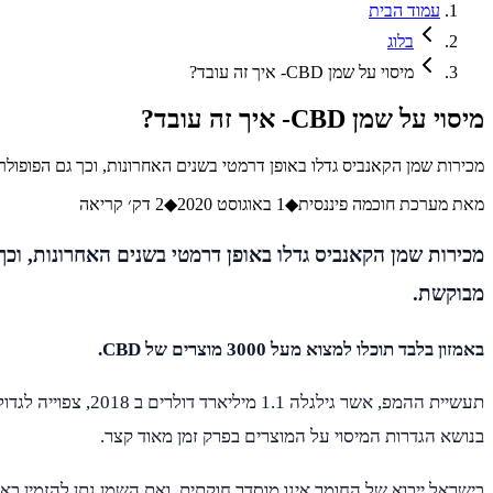
עמוד הבית
בלוג
מיסוי על שמן CBD- איך זה עובד?
מיסוי על שמן CBD- איך זה עובד?
מכירות שמן הקאנביס גדלו באופן דרמטי בשנים האחרונות, וכך גם הפופולריות של CBD, תרכובת טבעית שמקורה בצמח ונתגלתה כבעלת סגולות רפואיות רבות אשר הופכות אות
מאת
מערכת חוכמה פיננסית
◆
1 באוגוסט 2020
◆
2
דק׳ קריאה
מבוקשת.
באמזון בלבד תוכלו למצוא מעל 3000 מוצרים של CBD.
בנושא הגדרות המיסוי על המוצרים בפרק זמן מאוד קצר.
בישראל ייבוא של החומר אינו מוסדר חוקתית, ואת השמן נתן להזמין באי