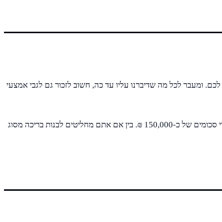
 לכם. ומעבר לכל מה שדיברנו עליו עד כה, חשוב לזכור גם לגבי אמצעי
עד כה דיברנו על בריכות פיברגלס, שהן כאמור, הכי מומלצות ונפוצות בארץ. יחד עם בריכות פיברגלס, ישנן גם בריכות בטון שיכולות להגיע עד כדי סכומים של כ-150,000 ₪. בין אם אתם מחליטים לבנות בריכה מסוג