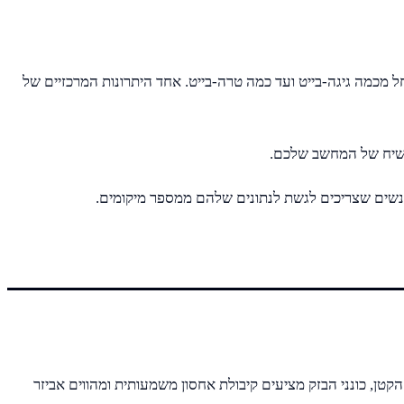
. הם מגיעים בגדלים וביכולות שונות, החל מכמה גיגה-בייט ועד כמה טרה-בייט. אחד היתרונות המרכזיים של
 הקשיח של המחשב שלכם.
 אנשים שצריכים לגשת לנתונים שלהם ממספר מיקומים.
 קומפקטיים המתחברים ליציאת ה-USB של המחשב שלכם. למרות גודלם הקטן, כונני הבזק מציעים קיבולת אחסון משמעותית ומהווים אביזר