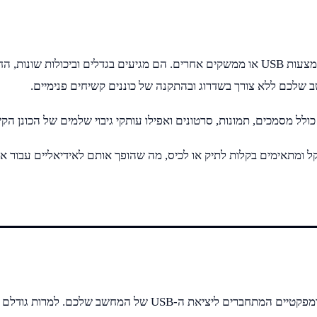
כוננים חיצוניים הם התקני אחסון ניידים שמתחברים למחשב שלכם באמצעות USB או ממשקים אחרים
 שלכם ללא צורך בשדרוג ובהתקנה של כוננים קשיחים פנימיים.
, כולל מסמכים, תמונות, סרטונים ואפילו עותקי גיבוי שלמים של הכונן
משקל ומתאימים בקלות לתיק או לכיס, מה שהופך אותם לאידיאליים עבור
כונני הבזק, הידועים גם ככונני USB או כונני אצבע, הם התקני אחסון